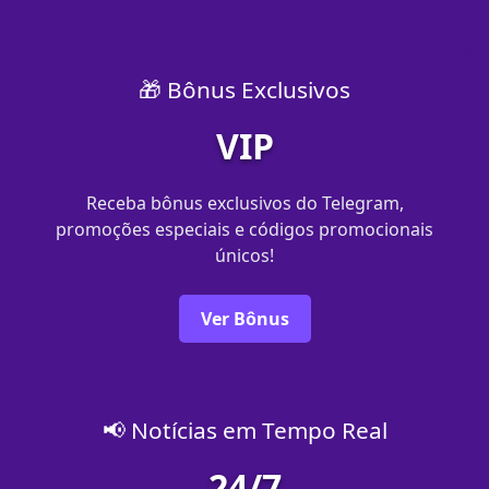
🎁 Bônus Exclusivos
VIP
Receba bônus exclusivos do Telegram,
promoções especiais e códigos promocionais
únicos!
Ver Bônus
📢 Notícias em Tempo Real
24/7