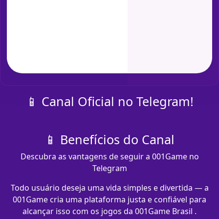
📱 Canal Oficial no Telegram!
📱 Benefícios do Canal
Descubra as vantagens de seguir a 001Game no
Telegram
Todo usuário deseja uma vida simples e divertida — a
001Game cria uma plataforma justa e confiável para
alcançar isso com os jogos da 001Game Brasil .