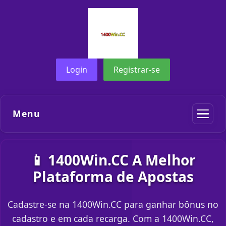
Login
Registrar-se
Menu
📱 1400Win.CC A Melhor
Plataforma de Apostas
Cadastre-se na 1400Win.CC para ganhar bônus no
cadastro e em cada recarga. Com a 1400Win.CC,