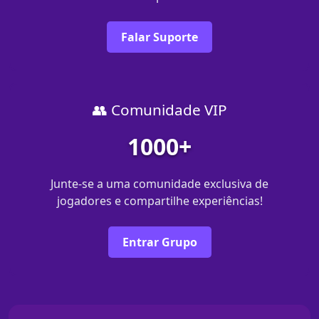
Falar Suporte
👥 Comunidade VIP
1000+
Junte-se a uma comunidade exclusiva de
jogadores e compartilhe experiências!
Entrar Grupo