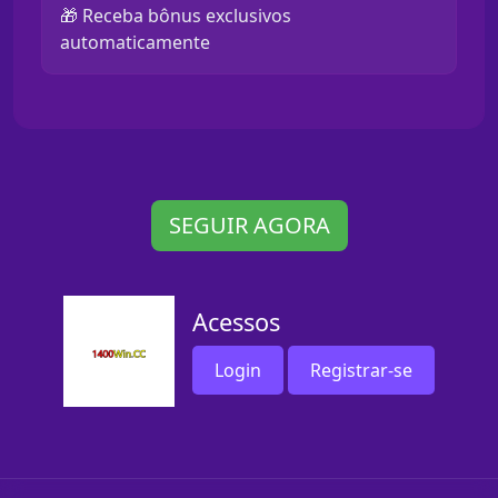
🎁 Receba bônus exclusivos
automaticamente
SEGUIR AGORA
Acessos
Login
Registrar-se