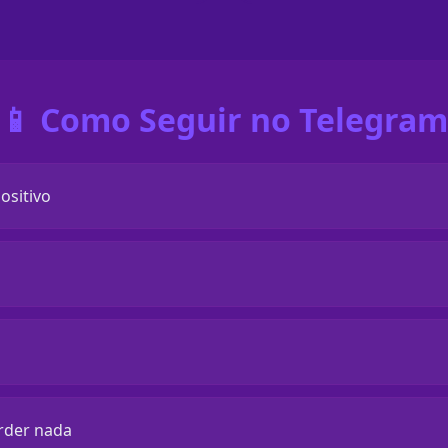
📱 Como Seguir no Telegram
ositivo
erder nada