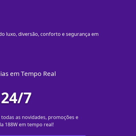
do luxo, diversão, conforto e segurança em
cias em Tempo Real
24/7
e todas as novidades, promoções e
da 188W em tempo real!