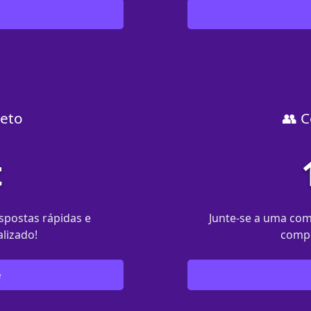
reto
👥 
t
espostas rápidas e
Junte-se a uma com
lizado!
compa
e