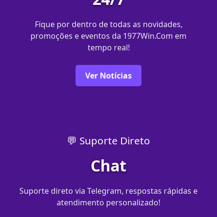
Fique por dentro de todas as novidades,
promoções e eventos da 1977Win.Com em
tempo real!
Ver Notícias
💬 Suporte Direto
Chat
Suporte direto via Telegram, respostas rápidas e
atendimento personalizado!