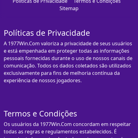
Políticas de Privacidade
Termos e Condições
Sitemap
Políticas de Privacidade
A 1977Win.Com valoriza a privacidade de seus usuários
e está empenhada em proteger todas as informações
pessoais fornecidas durante o uso de nossos canais de
comunicação. Todos os dados coletados são utilizados
exclusivamente para fins de melhoria contínua da
experiência de nossos jogadores.
Termos e Condições
Os usuários da 1977Win.Com concordam em respeitar
todas as regras e regulamentos estabelecidos. É