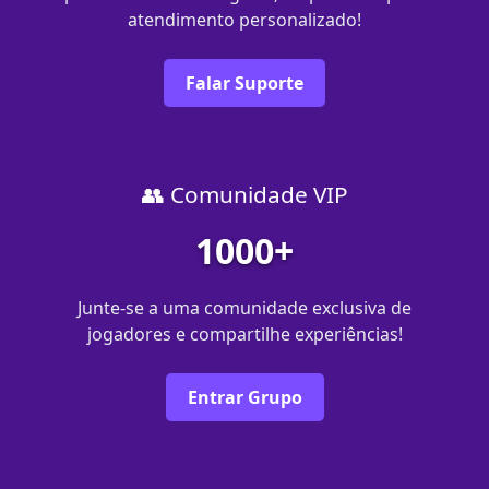
atendimento personalizado!
Falar Suporte
👥 Comunidade VIP
1000+
Junte-se a uma comunidade exclusiva de
jogadores e compartilhe experiências!
Entrar Grupo