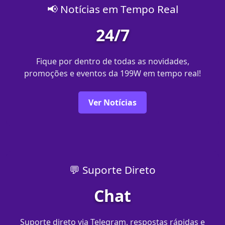
📢 Notícias em Tempo Real
24/7
Fique por dentro de todas as novidades,
promoções e eventos da 199W em tempo real!
Ver Notícias
💬 Suporte Direto
Chat
Suporte direto via Telegram, respostas rápidas e