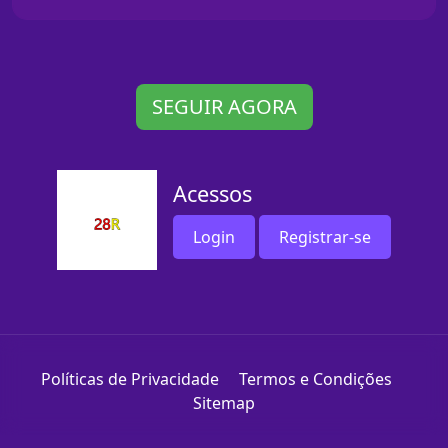
SEGUIR AGORA
Acessos
Login
Registrar-se
Políticas de Privacidade
Termos e Condições
Sitemap