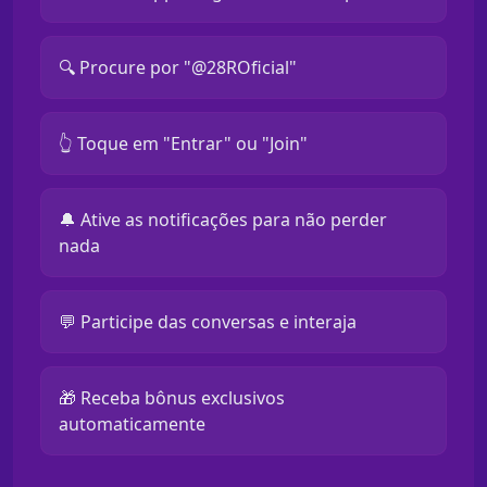
🔍 Procure por "@28ROficial"
👆 Toque em "Entrar" ou "Join"
🔔 Ative as notificações para não perder
nada
💬 Participe das conversas e interaja
🎁 Receba bônus exclusivos
automaticamente