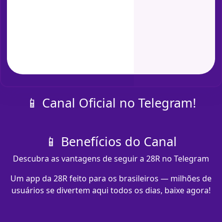
📱 Canal Oficial no Telegram!
📱 Benefícios do Canal
Descubra as vantagens de seguir a 28R no Telegram
Um app da 28R feito para os brasileiros — milhões de
usuários se divertem aqui todos os dias, baixe agora!