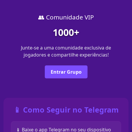
👥 Comunidade VIP
1000+
Junte-se a uma comunidade exclusiva de
jogadores e compartilhe experiências!
Entrar Grupo
📱 Como Seguir no Telegram
📱 Baixe o app Telegram no seu dispositivo