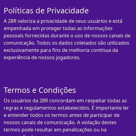
Políticas de Privacidade
A 28R valoriza a privacidade de seus usuários e está
empenhada em proteger todas as informações
pessoais fornecidas durante o uso de nossos canais de
comunicação. Todos os dados coletados são utilizados
exclusivamente para fins de melhoria contínua da
experiência de nossos jogadores.
Termos e Condições
Os usuários da 28R concordam em respeitar todas as
regras e regulamentos estabelecidos. É importante ler
e entender todos os termos antes de participar de
nossos canais de comunicação. A violação destes
termos pode resultar em penalizações ou na