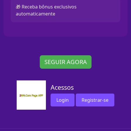
🎁 Receba bônus exclusivos
automaticamente
SEGUIR AGORA
Acessos
Login
Registrar-se