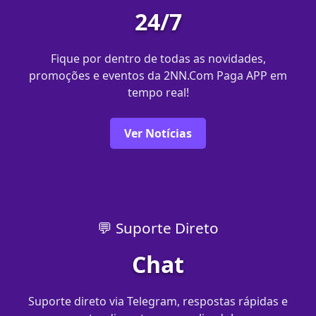
24/7
Fique por dentro de todas as novidades,
promoções e eventos da 2NN.Com Paga APP em
tempo real!
Ver Notícias
💬 Suporte Direto
Chat
Suporte direto via Telegram, respostas rápidas e