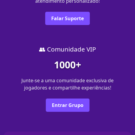
atendimento personalizado!
Falar Suporte
👥 Comunidade VIP
1000+
Junte-se a uma comunidade exclusiva de
jogadores e compartilhe experiências!
Entrar Grupo