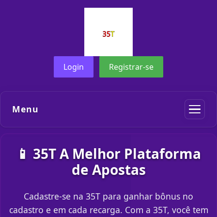
Login
Registrar-se
Menu
📱 35T A Melhor Plataforma
de Apostas
Cadastre-se na 35T para ganhar bônus no
cadastro e em cada recarga. Com a 35T, você tem