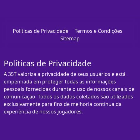
Políticas de Privacidade
Termos e Condições
Sitemap
Políticas de Privacidade
A 35T valoriza a privacidade de seus usuários e está
empenhada em proteger todas as informações
pessoais fornecidas durante o uso de nossos canais de
comunicação. Todos os dados coletados são utilizados
exclusivamente para fins de melhoria contínua da
experiência de nossos jogadores.