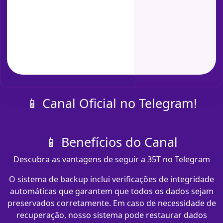
📱 Canal Oficial no Telegram!
📱 Benefícios do Canal
Descubra as vantagens de seguir a 35T no Telegram
O sistema de backup inclui verificações de integridade
automáticas que garantem que todos os dados sejam
preservados corretamente. Em caso de necessidade de
recuperação, nosso sistema pode restaurar dados