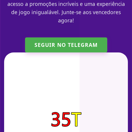
acesso a promoções incríveis e uma experiência
de jogo inigualável. Junte-se aos vencedores
agora!
SEGUIR NO TELEGRAM