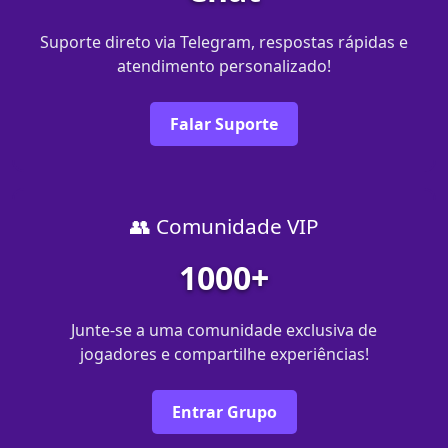
Suporte direto via Telegram, respostas rápidas e
atendimento personalizado!
Falar Suporte
👥 Comunidade VIP
1000+
Junte-se a uma comunidade exclusiva de
jogadores e compartilhe experiências!
Entrar Grupo