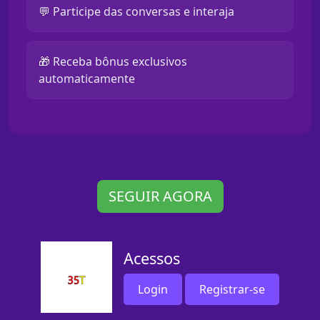
💬 Participe das conversas e interaja
🎁 Receba bônus exclusivos
automaticamente
SEGUIR AGORA
Acessos
Login
Registrar-se