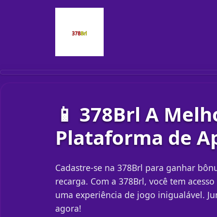
📱 378Brl A Melh
Plataforma de A
Cadastre-se na 378Brl para ganhar bôn
recarga. Com a 378Brl, você tem acesso 
uma experiência de jogo inigualável. J
agora!