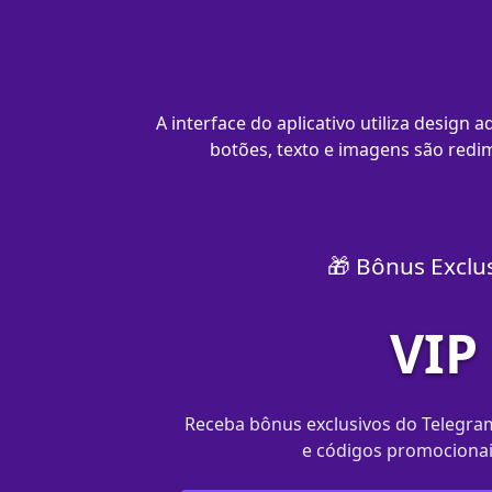
A interface do aplicativo utiliza desig
botões, texto e imagens são redi
🎁 Bônus Exclu
VIP
Receba bônus exclusivos do Telegra
e códigos promocionai