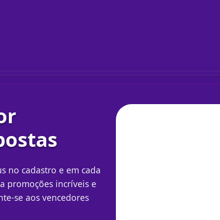
or
postas
us no cadastro e em cada
a promoções incríveis e
unte-se aos vencedores