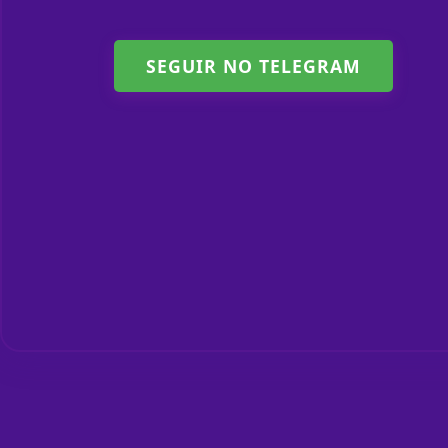
SEGUIR NO TELEGRAM