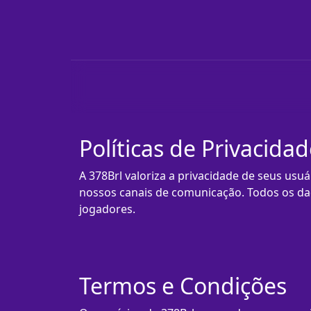
Políticas de Privacida
A 378Brl valoriza a privacidade de seus us
nossos canais de comunicação. Todos os dad
jogadores.
Termos e Condições