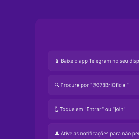
📱 Baixe o app Telegram no seu disp
🔍 Procure por "@378BrlOficial"
👆 Toque em "Entrar" ou "Join"
🔔 Ative as notificações para não p