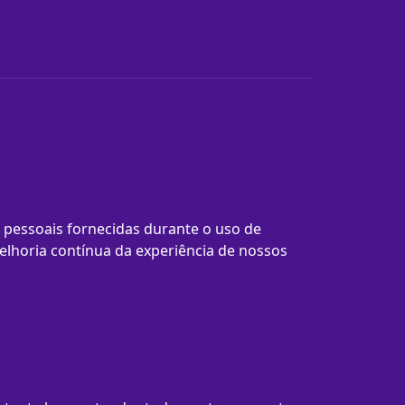
 pessoais fornecidas durante o uso de
elhoria contínua da experiência de nossos