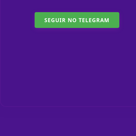
SEGUIR NO TELEGRAM