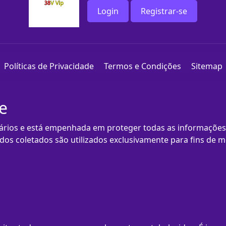
Login
Registrar-se
Políticas de Privacidade
Termos e Condições
Sitemap
de
suários e está empenhada em proteger todas as informações
os coletados são utilizados exclusivamente para fins de m