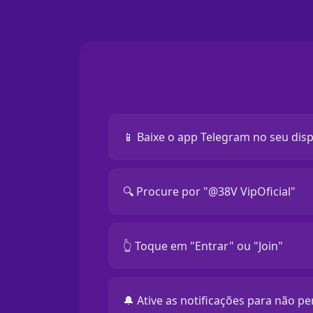
📱 Baixe o app Telegram no seu disp
🔍 Procure por "@38V VipOficial"
👆 Toque em "Entrar" ou "Join"
🔔 Ative as notificações para não p