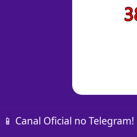
📱 Canal Oficial no Telegram!