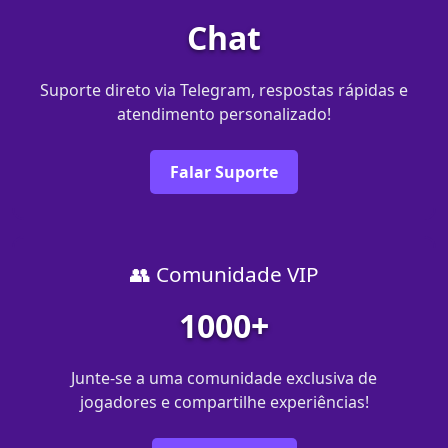
Chat
Suporte direto via Telegram, respostas rápidas e
atendimento personalizado!
Falar Suporte
👥 Comunidade VIP
1000+
Junte-se a uma comunidade exclusiva de
jogadores e compartilhe experiências!