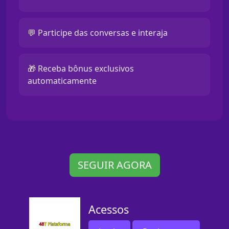
💬 Participe das conversas e interaja
🎁 Receba bônus exclusivos
automaticamente
SEGUIR AGORA
Acessos