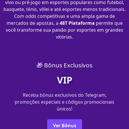
vivo ou pré-jogo em esportes populares como futebol,
basquete, tênis, vôlei e até esportes menos tradicionais.
Com odds competitivas e uma ampla gama de
mercados de apostas, a
48T Plataforma
permite que
você transforme sua paixão por esportes em grandes
vitórias.
🎁 Bônus Exclusivos
VIP
Receba bônus exclusivos do Telegram,
promoções especiais e códigos promocionais
únicos!
Ver Bônus