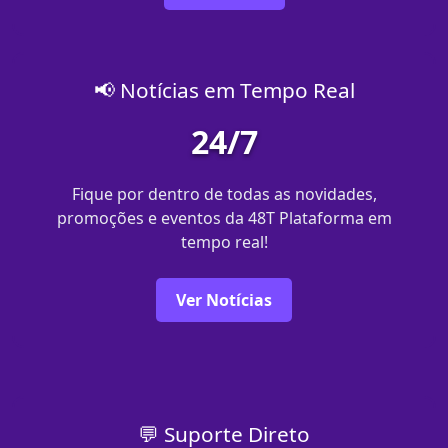
📢 Notícias em Tempo Real
24/7
Fique por dentro de todas as novidades,
promoções e eventos da 48T Plataforma em
tempo real!
Ver Notícias
💬 Suporte Direto