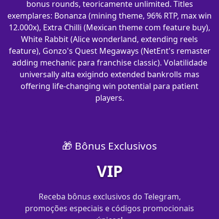
bonus rounds, teoricamente unlimited. Titles
exemplares: Bonanza (mining theme, 96% RTP, max win
12.000x), Extra Chilli (Mexican theme com feature buy),
White Rabbit (Alice wonderland, extending reels
feature), Gonzo's Quest Megaways (NetEnt's remaster
adding mechanic para franchise classic). Volatilidade
universally alta exigindo extended bankrolls mas
offering life-changing win potential para patient
players.
🎁 Bônus Exclusivos
VIP
Receba bônus exclusivos do Telegram,
promoções especiais e códigos promocionais