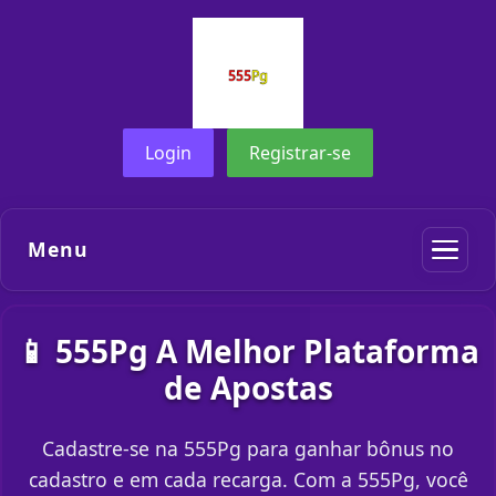
Login
Registrar-se
Menu
📱 555Pg A Melhor Plataforma
de Apostas
Cadastre-se na 555Pg para ganhar bônus no
cadastro e em cada recarga. Com a 555Pg, você