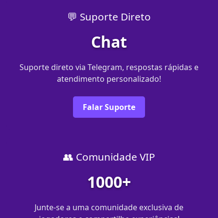
💬 Suporte Direto
Chat
Suporte direto via Telegram, respostas rápidas e
atendimento personalizado!
Falar Suporte
👥 Comunidade VIP
1000+
Junte-se a uma comunidade exclusiva de