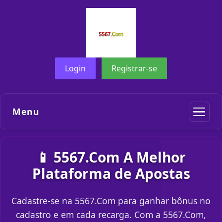
Login
Registrar-se
Menu
📱 5567.Com A Melhor
Plataforma de Apostas
Cadastre-se na 5567.Com para ganhar bônus no
cadastro e em cada recarga. Com a 5567.Com,