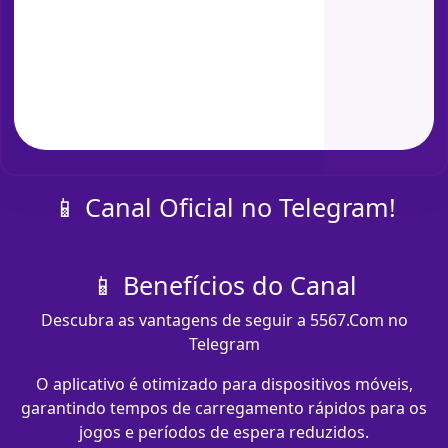
📱 Canal Oficial no Telegram!
📱 Benefícios do Canal
Descubra as vantagens de seguir a 5567.Com no
Telegram
O aplicativo é otimizado para dispositivos móveis,
garantindo tempos de carregamento rápidos para os
jogos e períodos de espera reduzidos.