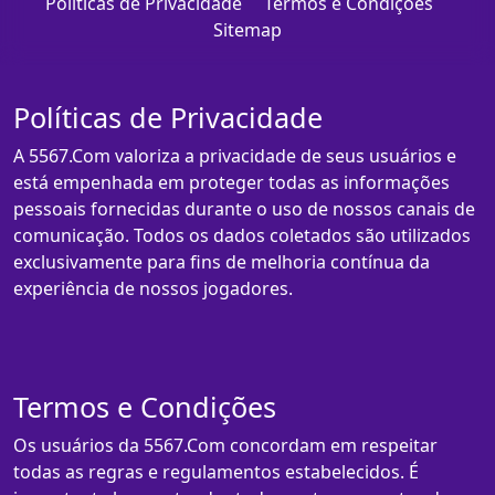
Políticas de Privacidade
Termos e Condições
Sitemap
Políticas de Privacidade
A 5567.Com valoriza a privacidade de seus usuários e
está empenhada em proteger todas as informações
pessoais fornecidas durante o uso de nossos canais de
comunicação. Todos os dados coletados são utilizados
exclusivamente para fins de melhoria contínua da
experiência de nossos jogadores.
Termos e Condições
Os usuários da 5567.Com concordam em respeitar
todas as regras e regulamentos estabelecidos. É