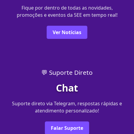
Fique por dentro de todas as novidades,
promoções e eventos da 5EE em tempo real!
Ver Notícias
💬 Suporte Direto
Chat
Suporte direto via Telegram, respostas rápidas e
atendimento personalizado!
Falar Suporte