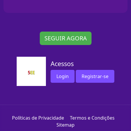
SEGUIR AGORA
Acessos
Login
Registrar-se
Políticas de Privacidade
Termos e Condições
Sitemap