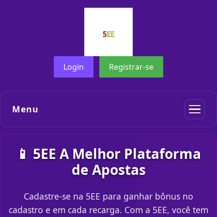
Login
Registrar-se
Menu
📱 5EE A Melhor Plataforma
de Apostas
Cadastre-se na 5EE para ganhar bônus no
cadastro e em cada recarga. Com a 5EE, você tem