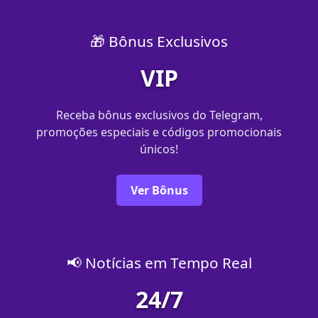
🎁 Bônus Exclusivos
VIP
Receba bônus exclusivos do Telegram,
promoções especiais e códigos promocionais
únicos!
Ver Bônus
📢 Notícias em Tempo Real
24/7