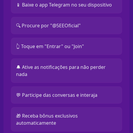
📱 Baixe o app Telegram no seu dispositivo
🔍 Procure por "@5EEOficial"
👆 Toque em "Entrar" ou "Join"
🔔 Ative as notificações para não perder
nada
💬 Participe das conversas e interaja
🎁 Receba bônus exclusivos
automaticamente