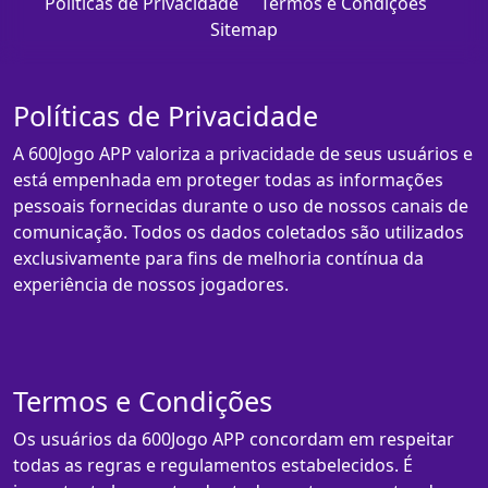
Políticas de Privacidade
Termos e Condições
Sitemap
Políticas de Privacidade
A 600Jogo APP valoriza a privacidade de seus usuários e
está empenhada em proteger todas as informações
pessoais fornecidas durante o uso de nossos canais de
comunicação. Todos os dados coletados são utilizados
exclusivamente para fins de melhoria contínua da
experiência de nossos jogadores.
Termos e Condições
Os usuários da 600Jogo APP concordam em respeitar
todas as regras e regulamentos estabelecidos. É