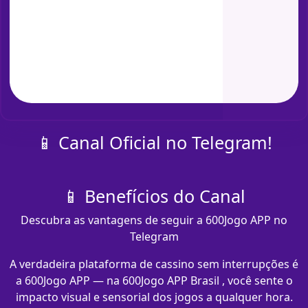
📱 Canal Oficial no Telegram!
📱 Benefícios do Canal
Descubra as vantagens de seguir a 600Jogo APP no
Telegram
A verdadeira plataforma de cassino sem interrupções é
a 600Jogo APP — na 600Jogo APP Brasil , você sente o
impacto visual e sensorial dos jogos a qualquer hora.