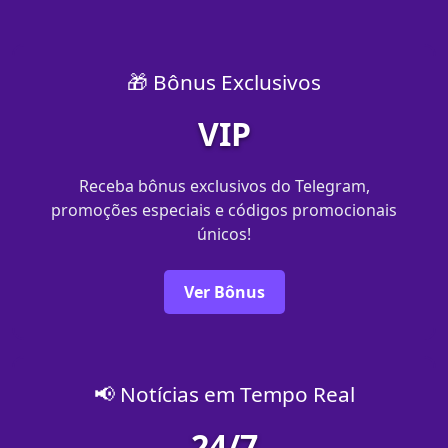
🎁 Bônus Exclusivos
VIP
Receba bônus exclusivos do Telegram,
promoções especiais e códigos promocionais
únicos!
Ver Bônus
📢 Notícias em Tempo Real
24/7