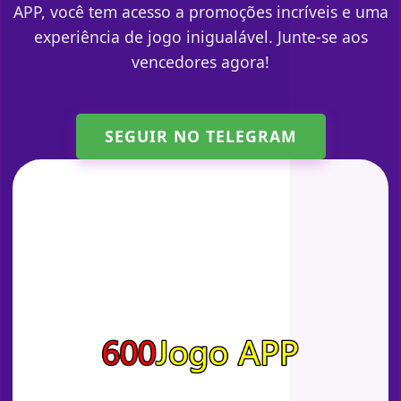
APP, você tem acesso a promoções incríveis e uma
experiência de jogo inigualável. Junte-se aos
vencedores agora!
SEGUIR NO TELEGRAM