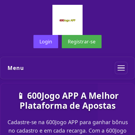
Login
Registrar-se
Menu
📱 600Jogo APP A Melhor
Plataforma de Apostas
Cadastre-se na 600Jogo APP para ganhar bônus
no cadastro e em cada recarga. Com a 600Jogo