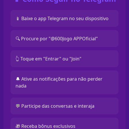
📱 Baixe o app Telegram no seu dispositivo
🔍 Procure por "@600Jogo APPOficial"
👆 Toque em "Entrar" ou "Join"
🔔 Ative as notificações para não perder
nada
💬 Participe das conversas e interaja
🎁 Receba bônus exclusivos