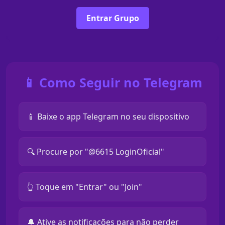
Entrar Grupo
📱 Como Seguir no Telegram
📱 Baixe o app Telegram no seu dispositivo
🔍 Procure por "@6615 LoginOficial"
👆 Toque em "Entrar" ou "Join"
🔔 Ative as notificações para não perder