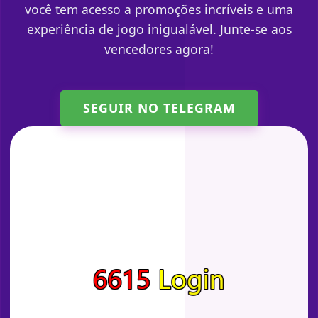
você tem acesso a promoções incríveis e uma
experiência de jogo inigualável. Junte-se aos
vencedores agora!
SEGUIR NO TELEGRAM