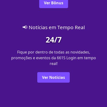
Ver Bônus
📢 Notícias em Tempo Real
24/7
Fique por dentro de todas as novidades,
promoções e eventos da 6615 Login em tempo
real!
Ver Notícias