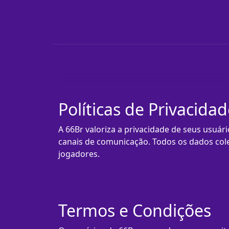
Políticas de Privacida
A 66Br valoriza a privacidade de seus usuá
canais de comunicação. Todos os dados cole
jogadores.
Termos e Condições