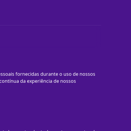
essoais fornecidas durante o uso de nossos
 contínua da experiência de nossos