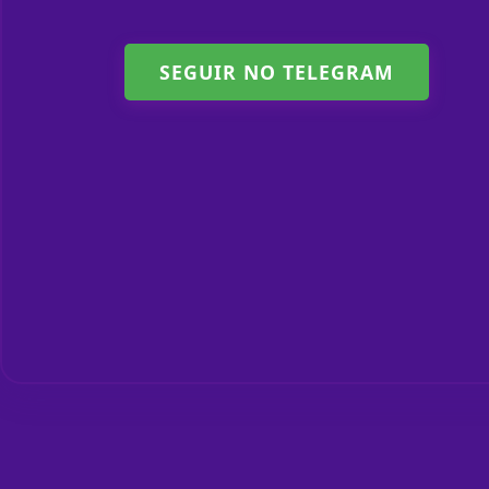
SEGUIR NO TELEGRAM