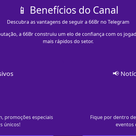
📱 Benefícios do Canal
Descubra as vantagens de seguir a 66Br no Telegram
putação, a 66Br construiu um elo de confiança com os jogad
mais rápidos do setor.
sivos
📢 Notí
m, promoções especiais
Fique por dentro d
s únicos!
eventos 