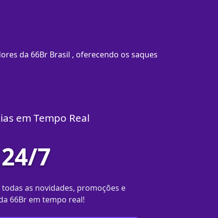
ores da 66Br Brasil , oferecendo os saques
cias em Tempo Real
24/7
e todas as novidades, promoções e
da 66Br em tempo real!