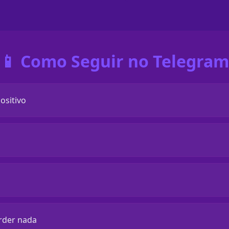
📱 Como Seguir no Telegram
ositivo
erder nada