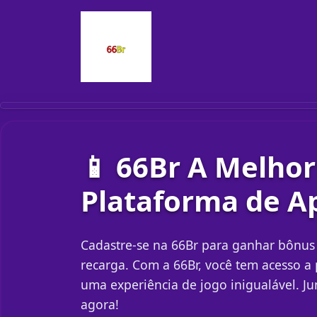
📱 66Br A Melhor
Plataforma de A
Cadastre-se na 66Br para ganhar bônus
recarga. Com a 66Br, você tem acesso a 
uma experiência de jogo inigualável. J
agora!