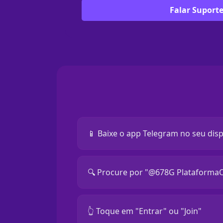
Falar Suport
📱 Baixe o app Telegram no seu disp
🔍 Procure por "@678G PlataformaOf
👆 Toque em "Entrar" ou "Join"