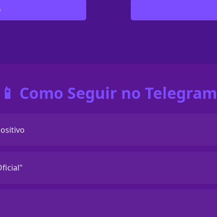
e
📱 Como Seguir no Telegram
ositivo
icial"