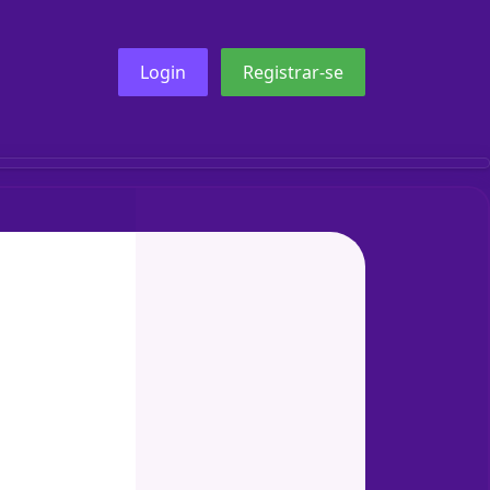
Login
Registrar-se