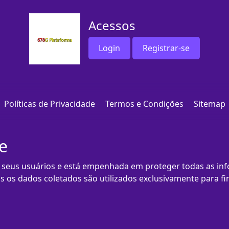
Acessos
Login
Registrar-se
Políticas de Privacidade
Termos e Condições
Sitemap
de
e seus usuários e está empenhada em proteger todas as in
 os dados coletados são utilizados exclusivamente para fi