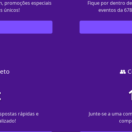
m, promoções especiais
Fique por dentro d
s únicos!
eventos da 67
reto
👥 
t
espostas rápidas e
Junte-se a uma com
lizado!
compa