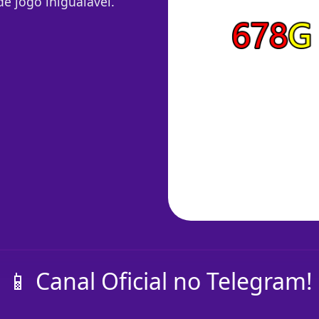
e jogo inigualável.
📱 Canal Oficial no Telegram!