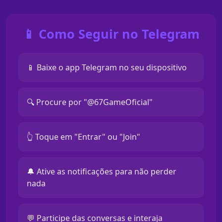
📱 Como Seguir no Telegram
📱 Baixe o app Telegram no seu dispositivo
🔍 Procure por "@67GameOficial"
👆 Toque em "Entrar" ou "Join"
🔔 Ative as notificações para não perder
nada
💬 Participe das conversas e interaja