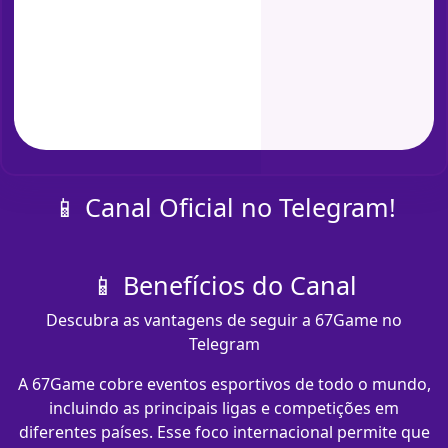
📱 Canal Oficial no Telegram!
📱 Benefícios do Canal
Descubra as vantagens de seguir a 67Game no
Telegram
A 67Game cobre eventos esportivos de todo o mundo,
incluindo as principais ligas e competições em
diferentes países. Esse foco internacional permite que