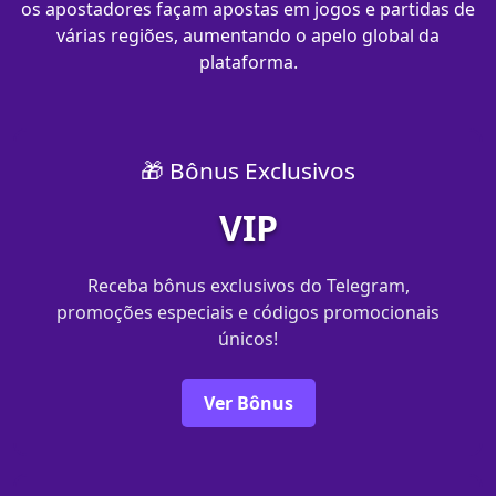
os apostadores façam apostas em jogos e partidas de
várias regiões, aumentando o apelo global da
plataforma.
🎁 Bônus Exclusivos
VIP
Receba bônus exclusivos do Telegram,
promoções especiais e códigos promocionais
únicos!
Ver Bônus