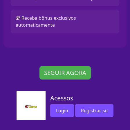
🎁 Receba bônus exclusivos
automaticamente
SEGUIR AGORA
Acessos
Login
Registrar-se