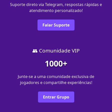
Suporte direto via Telegram, respostas rápidas e
atendimento personalizado!
Falar Suporte
👥 Comunidade VIP
1000+
Junte-se a uma comunidade exclusiva de
jogadores e compartilhe experiências!
Entrar Grupo