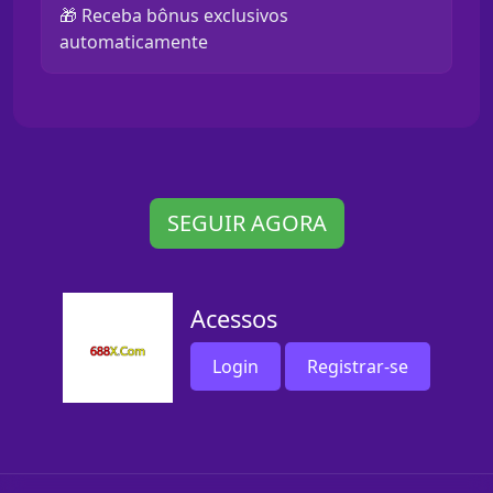
🎁 Receba bônus exclusivos
automaticamente
SEGUIR AGORA
Acessos
Login
Registrar-se