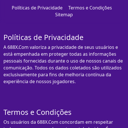
Políticas de Privacidade
Termos e Condições
Sitemap
Políticas de Privacidade
A 688X.Com valoriza a privacidade de seus usuários e
está empenhada em proteger todas as informações
pessoais fornecidas durante o uso de nossos canais de
comunicação. Todos os dados coletados são utilizados
exclusivamente para fins de melhoria contínua da
experiência de nossos jogadores.
Termos e Condições
Os usuários da 688X.Com concordam em respeitar