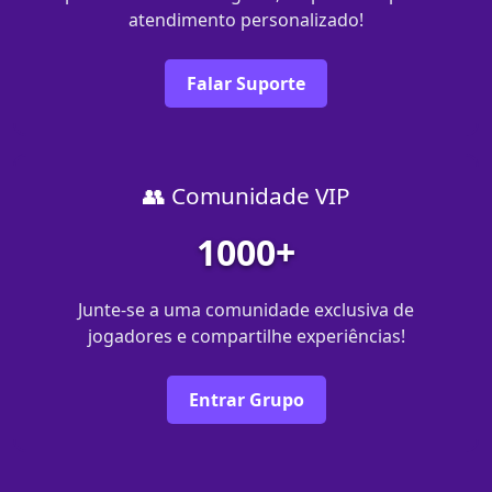
atendimento personalizado!
Falar Suporte
👥 Comunidade VIP
1000+
Junte-se a uma comunidade exclusiva de
jogadores e compartilhe experiências!
Entrar Grupo