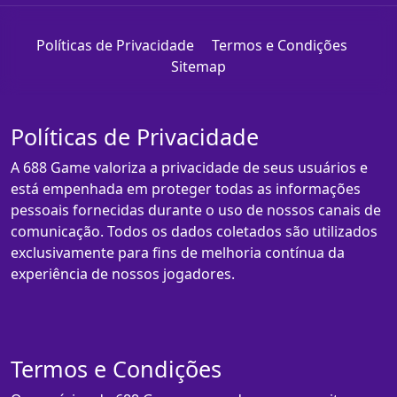
Políticas de Privacidade
Termos e Condições
Sitemap
Políticas de Privacidade
A 688 Game valoriza a privacidade de seus usuários e
está empenhada em proteger todas as informações
pessoais fornecidas durante o uso de nossos canais de
comunicação. Todos os dados coletados são utilizados
exclusivamente para fins de melhoria contínua da
experiência de nossos jogadores.
Termos e Condições