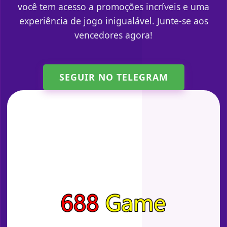
você tem acesso a promoções incríveis e uma
experiência de jogo inigualável. Junte-se aos
vencedores agora!
SEGUIR NO TELEGRAM