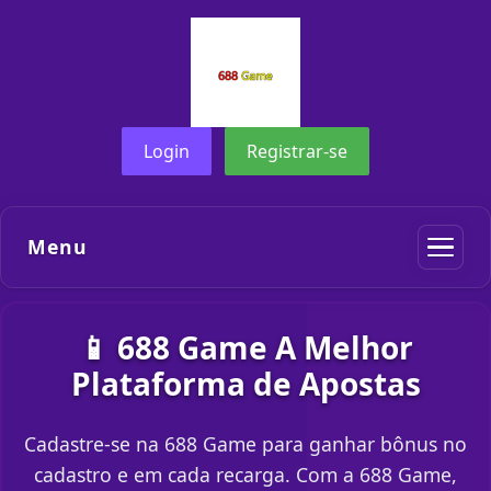
Login
Registrar-se
Menu
📱 688 Game A Melhor
Plataforma de Apostas
Cadastre-se na 688 Game para ganhar bônus no
cadastro e em cada recarga. Com a 688 Game,