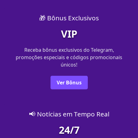
🎁 Bônus Exclusivos
VIP
Receba bônus exclusivos do Telegram,
promoções especiais e códigos promocionais
únicos!
Ver Bônus
📢 Notícias em Tempo Real
24/7