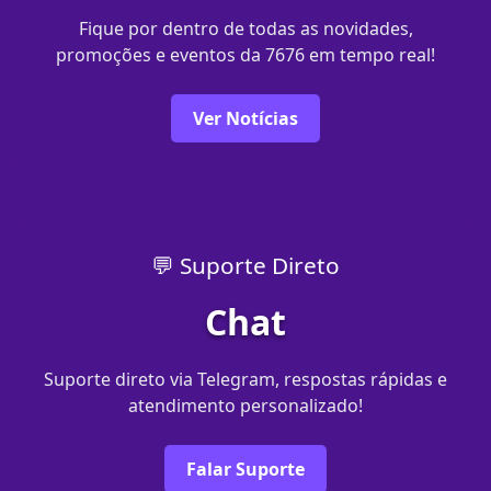
Fique por dentro de todas as novidades,
promoções e eventos da 7676 em tempo real!
Ver Notícias
💬 Suporte Direto
Chat
Suporte direto via Telegram, respostas rápidas e
atendimento personalizado!
Falar Suporte