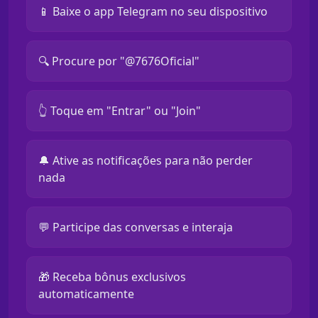
📱 Baixe o app Telegram no seu dispositivo
🔍 Procure por "@7676Oficial"
👆 Toque em "Entrar" ou "Join"
🔔 Ative as notificações para não perder
nada
💬 Participe das conversas e interaja
🎁 Receba bônus exclusivos
automaticamente