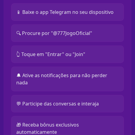
📱 Baixe o app Telegram no seu dispositivo
🔍 Procure por "@777JogoOficial"
👆 Toque em "Entrar" ou "Join"
🔔 Ative as notificações para não perder
nada
💬 Participe das conversas e interaja
🎁 Receba bônus exclusivos
automaticamente