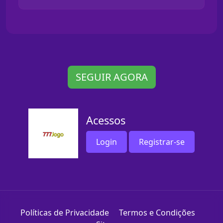
SEGUIR AGORA
Acessos
Login
Registrar-se
Políticas de Privacidade
Termos e Condições