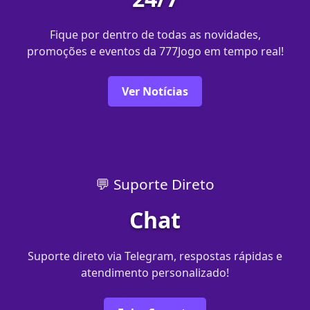
Fique por dentro de todas as novidades,
promoções e eventos da 777Jogo em tempo real!
Ver Notícias
💬 Suporte Direto
Chat
Suporte direto via Telegram, respostas rápidas e
atendimento personalizado!