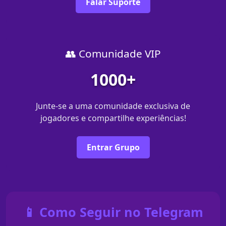
Falar Suporte
👥 Comunidade VIP
1000+
Junte-se a uma comunidade exclusiva de
jogadores e compartilhe experiências!
Entrar Grupo
📱 Como Seguir no Telegram