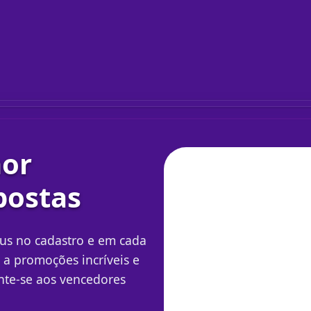
hor
postas
us no cadastro e em cada
 a promoções incríveis e
unte-se aos vencedores