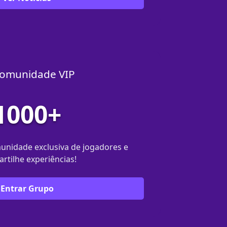
Comunidade VIP
1000+
unidade exclusiva de jogadores e
rtilhe experiências!
Entrar Grupo