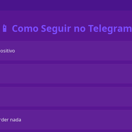
📱 Como Seguir no Telegram
ositivo
erder nada