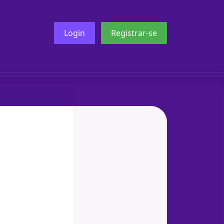
Login
Registrar-se