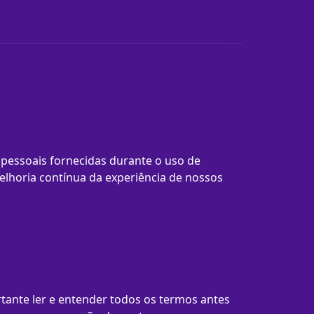
 pessoais fornecidas durante o uso de
elhoria contínua da experiência de nossos
tante ler e entender todos os termos antes