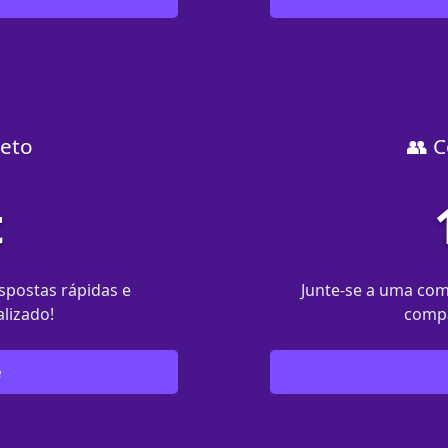
reto
👥 
t
espostas rápidas e
Junte-se a uma com
lizado!
compa
e