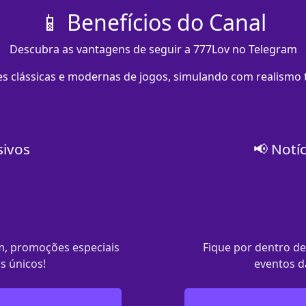
📱 Benefícios do Canal
Descubra as vantagens de seguir a 777Lov no Telegram
es clássicas e modernas de jogos, simulando com realismo t
sivos
📢 Notí
m, promoções especiais
Fique por dentro d
s únicos!
eventos d