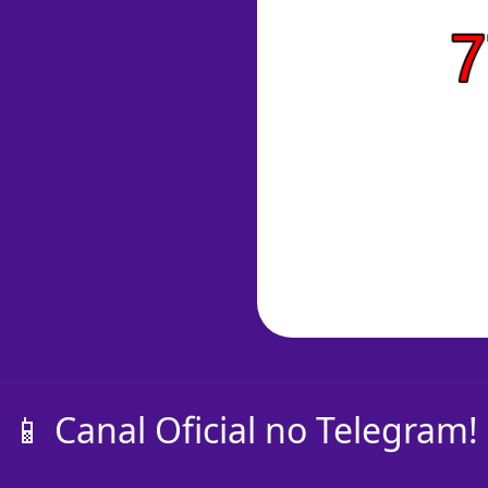
📱 Canal Oficial no Telegram!