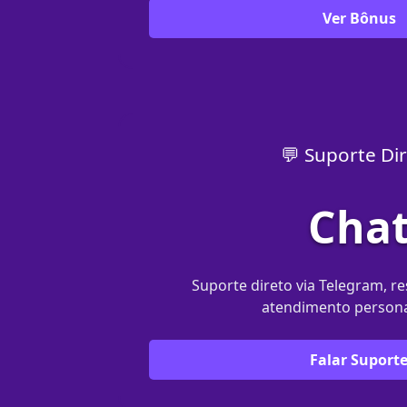
Ver Bônus
💬 Suporte Di
Cha
Suporte direto via Telegram, r
atendimento persona
Falar Suport