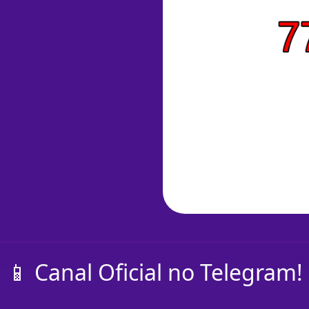
📱 Canal Oficial no Telegram!