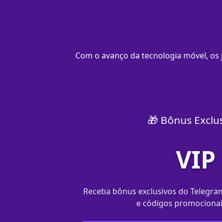
Com o avanço da tecnologia móvel, os 
🎁 Bônus Exclu
VIP
Receba bônus exclusivos do Telegra
e códigos promocionai