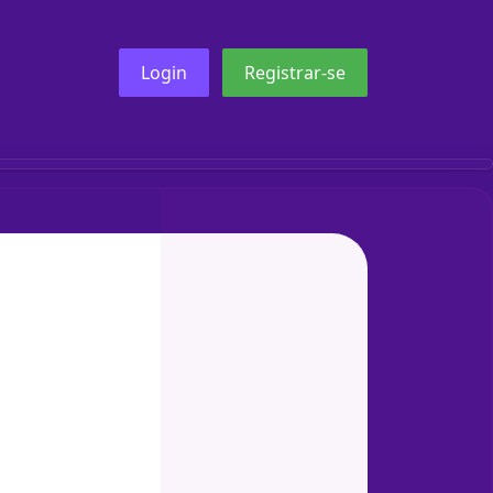
Login
Registrar-se