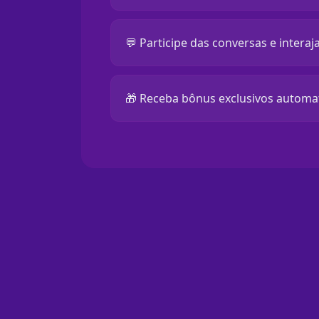
💬 Participe das conversas e interaj
🎁 Receba bônus exclusivos autom