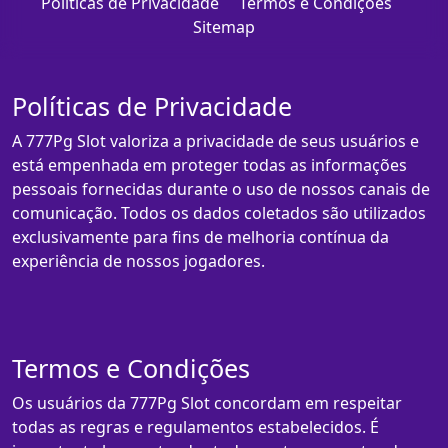
Políticas de Privacidade
Termos e Condições
Sitemap
Políticas de Privacidade
A 777Pg Slot valoriza a privacidade de seus usuários e
está empenhada em proteger todas as informações
pessoais fornecidas durante o uso de nossos canais de
comunicação. Todos os dados coletados são utilizados
exclusivamente para fins de melhoria contínua da
experiência de nossos jogadores.
Termos e Condições
Os usuários da 777Pg Slot concordam em respeitar
todas as regras e regulamentos estabelecidos. É