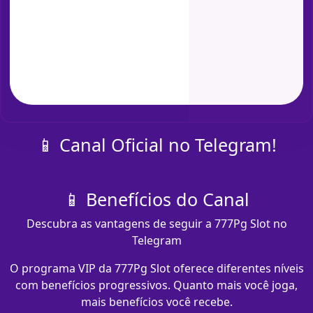
📱 Canal Oficial no Telegram!
📱 Benefícios do Canal
Descubra as vantagens de seguir a 777Pg Slot no
Telegram
O programa VIP da 777Pg Slot oferece diferentes níveis
com benefícios progressivos. Quanto mais você joga,
mais benefícios você recebe.