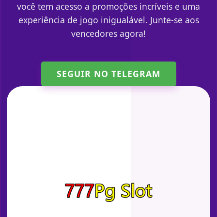
você tem acesso a promoções incríveis e uma
experiência de jogo inigualável. Junte-se aos
vencedores agora!
SEGUIR NO TELEGRAM