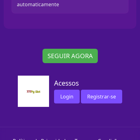
automaticamente
SEGUIR AGORA
Acessos
Login
Registrar-se