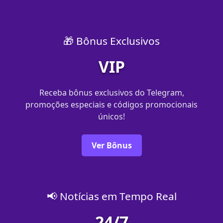
🎁 Bônus Exclusivos
VIP
Receba bônus exclusivos do Telegram,
promoções especiais e códigos promocionais
únicos!
Ver Bônus
📢 Notícias em Tempo Real
24/7